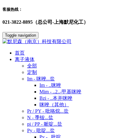
客服热线：
021-3822-8895（总公司-上海默尼化工）
Toggle navigation
首页
离子液体
全部
定制
Im - 咪唑...盐
Im - ..咪唑
Mim - ..2..-甲基咪唑
Bzi - ..本并咪唑
咪唑（其他）
Pr / PY - 吡咯烷...盐
N - 季铵...盐
pi / PP - 哌啶...盐
Py - 吡啶...盐
Py - ..吡啶