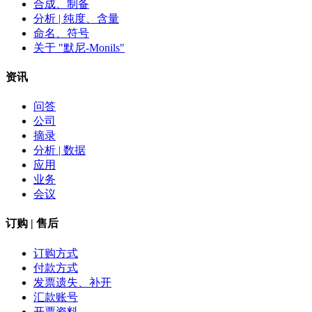
合成、制备
分析 | 纯度、含量
命名、符号
关于 "默尼-Monils"
资讯
问答
公司
摘录
分析 | 数据
应用
业务
会议
订购 | 售后
订购方式
付款方式
发票遗失、补开
汇款账号
开票资料