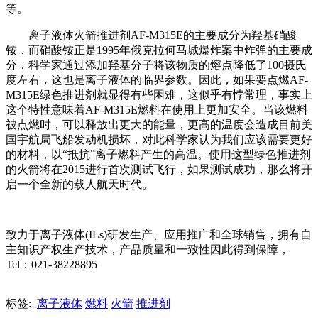
等。
离子液体火箭推进剂AF-M315E的主要成分为羟基硝酸
铵，而硝酸铵正是1995年俄克拉何马城爆炸案中炸弹的主要成
分，科学家通过添加羟基分子将该物质的熔点降低了100摄氏
度左右，这也是离子液体的临界参数。因此，如果要点燃AF-
M315E绿色推进剂就显得有些困难，这似乎有悖常理，事实上
这个特性意味着AF-M315E燃料在使用上更加安全。当该燃料
被点燃时，可以释放出更大的能量，更高的温度会造成目前美
国宇航局飞船发动机损坏，对此科学家认为我们应该需要更好
的材料，以“抵抗”离子燃料产生的高温。使用这型绿色推进剂
的火箭将在2015进行首次测试飞行，如果测试成功，那么将开
启一个全新的载人
航天
时代。
致力于离子液体(ILs)研发生产、应用推广和全球销售，拥有自
主知识产权生产技术，产品质量和一致性因此得到保障，
Tel：021-38228895
标签:
离子液体
燃料
火箭
推进剂