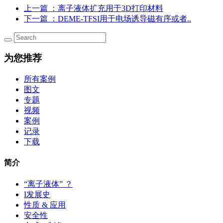
上一篇
：离子液体扩充用于3D打印材料
下一篇
：DEME-TFSI用于电场诱导磁有序或者..
为您推荐
所有案例
图文
专题
视频
案例
记录
下载
简介
“离子液体” ？
I发展史
性质 & 应用
安全性