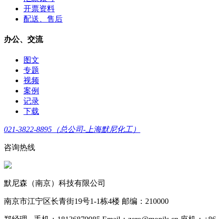
开票资料
配送、售后
办公、交流
图文
专题
视频
案例
记录
下载
021-3822-8895（总公司-上海默尼化工）
咨询热线
默尼森（南京）科技有限公司
南京市江宁区长青街19号1-1栋4楼 邮编：210000