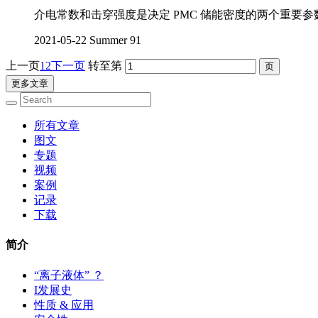
介电常数和击穿强度是决定 PMC 储能密度的两个重
2021-05-22
Summer
91
上一页
1
2
下一页
转至第
更多文章
所有文章
图文
专题
视频
案例
记录
下载
简介
“离子液体” ？
I发展史
性质 & 应用