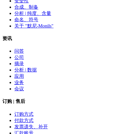
安全性
合成、制备
分析 | 纯度、含量
命名、符号
关于 "默尼-Monils"
资讯
问答
公司
摘录
分析 | 数据
应用
业务
会议
订购 | 售后
订购方式
付款方式
发票遗失、补开
汇款账号