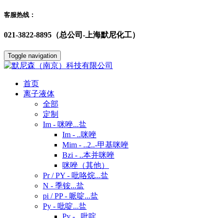
客服热线：
021-3822-8895（总公司-上海默尼化工）
Toggle navigation
首页
离子液体
全部
定制
Im - 咪唑...盐
Im - ..咪唑
Mim - ..2..-甲基咪唑
Bzi - ..本并咪唑
咪唑（其他）
Pr / PY - 吡咯烷...盐
N - 季铵...盐
pi / PP - 哌啶...盐
Py - 吡啶...盐
Py - ..吡啶