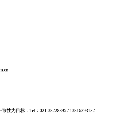
m.cn
：021-38228895 / 13816393132