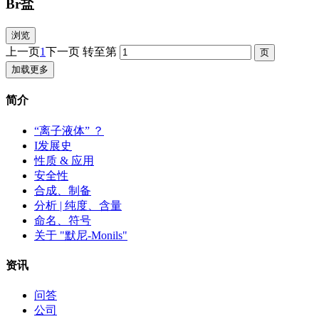
Br盐
浏览
上一页
1
下一页
转至第
加载更多
简介
“离子液体” ？
I发展史
性质 & 应用
安全性
合成、制备
分析 | 纯度、含量
命名、符号
关于 "默尼-Monils"
资讯
问答
公司