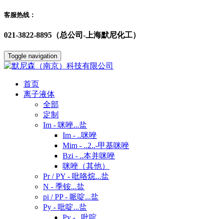
客服热线：
021-3822-8895（总公司-上海默尼化工）
Toggle navigation
首页
离子液体
全部
定制
Im - 咪唑...盐
Im - ..咪唑
Mim - ..2..-甲基咪唑
Bzi - ..本并咪唑
咪唑（其他）
Pr / PY - 吡咯烷...盐
N - 季铵...盐
pi / PP - 哌啶...盐
Py - 吡啶...盐
Py - ..吡啶