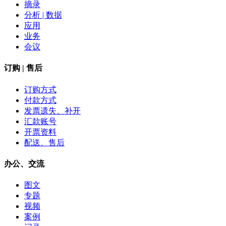
摘录
分析 | 数据
应用
业务
会议
订购 | 售后
订购方式
付款方式
发票遗失、补开
汇款账号
开票资料
配送、售后
办公、交流
图文
专题
视频
案例