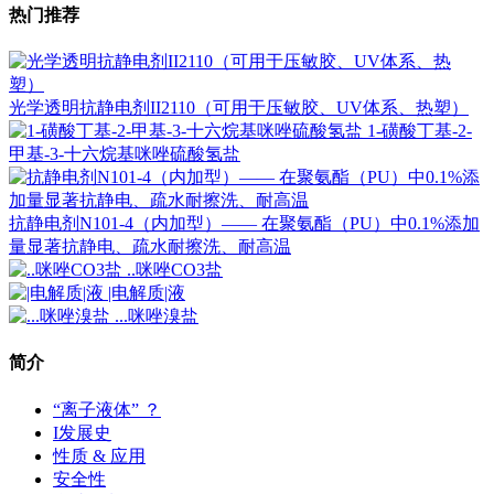
热门推荐
光学透明抗静电剂II2110（可用于压敏胶、UV体系、热塑）
1-磺酸丁基-2-
甲基-3-十六烷基咪唑硫酸氢盐
抗静电剂N101-4（内加型）—— 在聚氨酯（PU）中0.1%添加
量显著抗静电、疏水耐擦洗、耐高温
..咪唑CO3盐
|电解质|液
...咪唑溴盐
简介
“离子液体” ？
I发展史
性质 & 应用
安全性