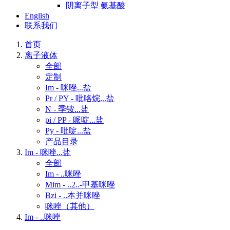
阴离子型 氨基酸
English
联系我们
首页
离子液体
全部
定制
Im - 咪唑...盐
Pr / PY - 吡咯烷...盐
N - 季铵...盐
pi / PP - 哌啶...盐
Py - 吡啶...盐
产品目录
Im - 咪唑...盐
全部
Im - ..咪唑
Mim - ..2..-甲基咪唑
Bzi - ..本并咪唑
咪唑（其他）
Im - ..咪唑