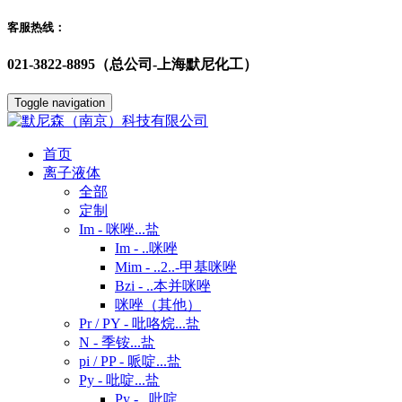
客服热线：
021-3822-8895（总公司-上海默尼化工）
Toggle navigation
首页
离子液体
全部
定制
Im - 咪唑...盐
Im - ..咪唑
Mim - ..2..-甲基咪唑
Bzi - ..本并咪唑
咪唑（其他）
Pr / PY - 吡咯烷...盐
N - 季铵...盐
pi / PP - 哌啶...盐
Py - 吡啶...盐
Py - ..吡啶