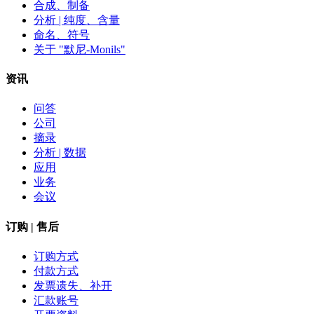
合成、制备
分析 | 纯度、含量
命名、符号
关于 "默尼-Monils"
资讯
问答
公司
摘录
分析 | 数据
应用
业务
会议
订购 | 售后
订购方式
付款方式
发票遗失、补开
汇款账号