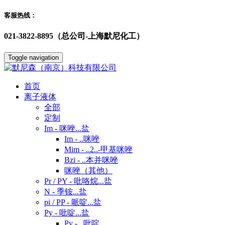
客服热线：
021-3822-8895（总公司-上海默尼化工）
Toggle navigation
首页
离子液体
全部
定制
Im - 咪唑...盐
Im - ..咪唑
Mim - ..2..-甲基咪唑
Bzi - ..本并咪唑
咪唑（其他）
Pr / PY - 吡咯烷...盐
N - 季铵...盐
pi / PP - 哌啶...盐
Py - 吡啶...盐
Py - ..吡啶