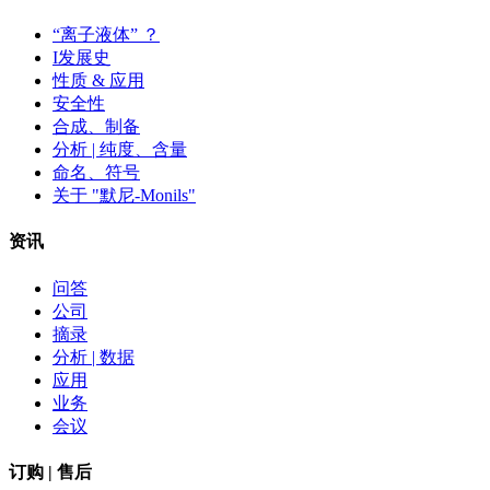
“离子液体” ？
I发展史
性质 & 应用
安全性
合成、制备
分析 | 纯度、含量
命名、符号
关于 "默尼-Monils"
资讯
问答
公司
摘录
分析 | 数据
应用
业务
会议
订购 | 售后