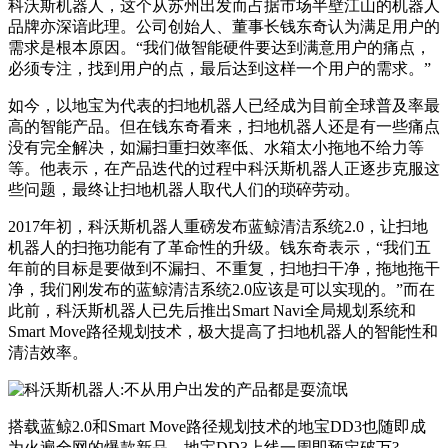
科沃斯机器人，这个从苏州出发而占据市场半壁江山的机器人
品牌亦深谙此理。公司创始人、董事长钱东奇认为满足用户的
需求是根本原因。“我们做智能硬件要达到满意用户的痛点，
必须专注，找到用户的点，最后达到这样一个用户的需求。”
如今，以地宝为代表的扫地机器人已经成为目前全球普及率最
高的智能产品。但在钱东奇看来，扫地机器人还是有一些痛点
没有完全解决，如漏扫重扫效率低、水箱太小拖地不给力等
等。他表示，在产品迭代的过程中科沃斯机器人正逐步克服这
些问题，最终让扫地机器人取代人们的琐碎劳动。
2017年初，科沃斯机器人重磅发布蓝鲸清洁系统2.0，让扫地
机器人的扫拖功能有了革命性的升级。钱东奇表示，“我们五
年前的目标是要做到不漏扫、不重复，扫地扫干净，拖地拖干
净，我们刚发布的蓝鲸清洁系统2.0应该是可以实现的。”而在
此前，科沃斯机器人已先后推出Smart Navi全局规划系统和
Smart Move路径规划技术，极大提高了扫地机器人的智能性和
清洁效率。
搭载蓝鲸2.0和Smart Move路径规划技术的地宝DD3也随即成
为火遍全网的爆款新品。地宝DD3上线一周即预定破万?——