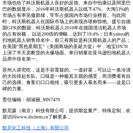
市场也给了科沃斯机器人良好的反馈。来自中怡康以及阿里巴
巴的数据显示，2016年科沃斯机器人以线下47%、大淘53%的
市场占有率笑傲群雄，牢牢占据国内市场行业榜首。与此同
时，科沃斯机器人在国际市场上的表现亦堪称惊艳。援引自德
国GFK的数据，科沃斯机器人2016年在德国清洁机器人市场
的占有份额， 以近200倍的增幅，达到了19.4%；日本yahoo的
扫地机器人销售排名中，前三有两款是科沃斯机器人的产品；
在美国“黑色星期五”（美国商场的圣诞大促）中，地宝DN78
上演了半天卖断货的火爆场面。单日销量在亚马逊扫地机器人
品类中排名第一。
苏州人讲究吃，这是不容置疑的。一道好菜，可以让一条冷清
的大街排起长队。口味是一种极其主观的感受，而消费者有自
己的选择。食客们口口相传，吸引更多人慕名而来——这是口
碑的力量。
责任编辑：胡淑丽_MN7479
默尼森（南京）科技有限公司，提供熔盐量产、特殊定制，欢
迎访问www.ilschem.cn了解更多...
默尼化工科技（上海）有限公司