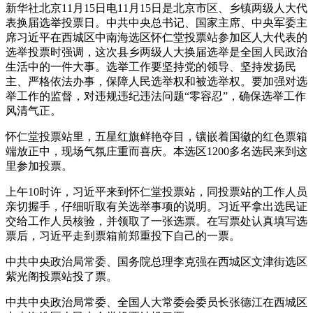
新华社北京11月15日电11月15日是北京市区、乡镇两级人大代
表换届选举投票日。中共中央总书记、国家主席、中央军委主
席习近平在西城区中南海选区怀仁堂投票站参加区人大代表的
选举投票时强调，这次县乡两级人大换届选举是全国人民政治
生活中的一件大事。选举工作要坚持党的领导、坚持发扬民
主、严格依法办事，保障人民选举权和被选举权。要加强对选
举工作的监督，对违规违纪违法问题“零容忍”，确保选举工作
风清气正。
怀仁堂投票站里，五星红旗鲜艳夺目，镶嵌着国徽的红色票箱
端放正中，现场气氛庄重而喜庆。本选区1200多名选民来到这
里参加投票。
上午10时许，习近平来到怀仁堂投票站，同投票站的工作人员
亲切握手，仔细听取有关选举事项的说明。习近平拿出选民证
交给工作人员核验，并领取了一张选票。在写票处认真填写选
票后，习近平走到票箱前郑重投下自己的一票。
中共中央政治局常委、国务院总理李克强在西城区文津街选区
紫光阁投票站投了票。
中共中央政治局常委、全国人大常委会委员长张德江在西城区