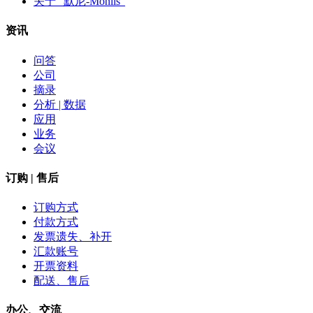
关于 "默尼-Monils"
资讯
问答
公司
摘录
分析 | 数据
应用
业务
会议
订购 | 售后
订购方式
付款方式
发票遗失、补开
汇款账号
开票资料
配送、售后
办公、交流