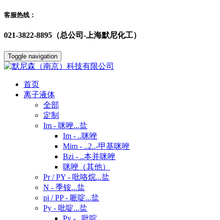
客服热线：
021-3822-8895（总公司-上海默尼化工）
Toggle navigation
首页
离子液体
全部
定制
Im - 咪唑...盐
Im - ..咪唑
Mim - ..2..-甲基咪唑
Bzi - ..本并咪唑
咪唑（其他）
Pr / PY - 吡咯烷...盐
N - 季铵...盐
pi / PP - 哌啶...盐
Py - 吡啶...盐
Py - ..吡啶