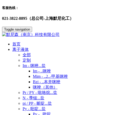
客服热线：
021-3822-8895（总公司-上海默尼化工）
Toggle navigation
首页
离子液体
全部
定制
Im - 咪唑...盐
Im - ..咪唑
Mim - ..2..-甲基咪唑
Bzi - ..本并咪唑
咪唑（其他）
Pr / PY - 吡咯烷...盐
N - 季铵...盐
pi / PP - 哌啶...盐
Py - 吡啶...盐
Py - ..吡啶