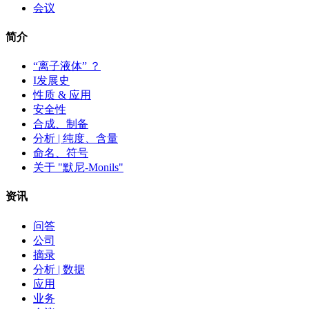
会议
简介
“离子液体” ？
I发展史
性质 & 应用
安全性
合成、制备
分析 | 纯度、含量
命名、符号
关于 "默尼-Monils"
资讯
问答
公司
摘录
分析 | 数据
应用
业务