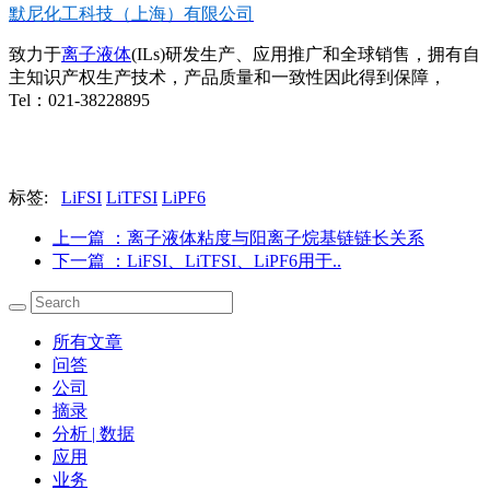
默尼化工科技（上海）有限公司
致力于
离子液体
(ILs)研发生产、应用推广和全球销售，拥有自
主知识产权生产技术，产品质量和一致性因此得到保障，
Tel：021-38228895
标签:
LiFSI
LiTFSI
LiPF6
上一篇
：离子液体粘度与阳离子烷基链链长关系
下一篇
：LiFSI、LiTFSI、LiPF6用于..
所有文章
问答
公司
摘录
分析 | 数据
应用
业务