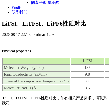
阴离子型 氨基酸
English
联系我们
LiFSI、LiTFSI、LiPF6性质对比
2020-08-17 22:10:49
adman
1203
Physical properties
LiFSI
Molecular Weight (g/mol)
187
Ionic Conductivity (mS/cm)
9.8
Thermal Decomposition Temperature (ºC)
308
Molecular Radius (Å)
3.5
LiFSI、LiTFSI、LiPF6性质对比，如有相关产品需求，清联系
我司