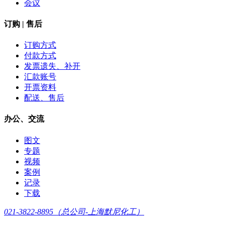
会议
订购 | 售后
订购方式
付款方式
发票遗失、补开
汇款账号
开票资料
配送、售后
办公、交流
图文
专题
视频
案例
记录
下载
021-3822-8895（总公司-上海默尼化工）