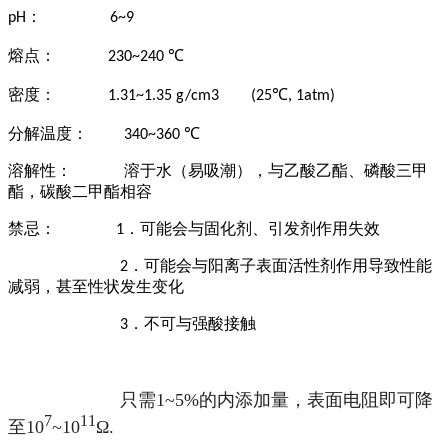
：
pH
6~9
熔点：
℃
230~240
密度：
℃
1.31~1.35 g/cm3
(25
, 1atm)
分解温度：
℃
340~360
溶解性：
溶于水（易吸潮），与乙酸乙酯、磷酸三甲
酯，碳酸二甲酯相容
禁忌：
．可能会与固化剂、引发剂作用失效
1
．可能会与阳离子表面活性剂作用导致性能
2
减弱，甚至性状发生变化
．不可与强酸接触
3
只需1~5%的内添加量，表面电阻即可降
7
11
至10
~10
Ω.