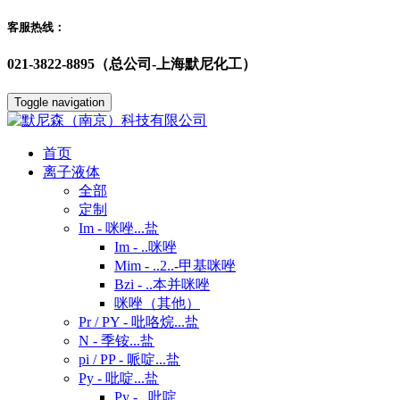
客服热线：
021-3822-8895（总公司-上海默尼化工）
Toggle navigation
首页
离子液体
全部
定制
Im - 咪唑...盐
Im - ..咪唑
Mim - ..2..-甲基咪唑
Bzi - ..本并咪唑
咪唑（其他）
Pr / PY - 吡咯烷...盐
N - 季铵...盐
pi / PP - 哌啶...盐
Py - 吡啶...盐
Py - ..吡啶