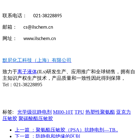
联系电话：
021-38228895
邮箱：
cs@ilschem.cn
网址：
www.ilschem.cn
默尼化工科技（上海）有限公司
致力于
离子液体
(ILs)研发生产、应用推广和全球销售，拥有自
主知识产权生产技术，产品质量和一致性因此得到保障，
Tel：021-38228895
标签:
光学级抗静电剂
MI00-10T
TPU
热塑性聚氨酯
亚克力
压敏胶
聚碳酸酯压敏胶
上一篇
：聚氨酯压敏胶（PSA）抗静电剂‍—​TB..
下一篇
：防静电和绝缘的区别