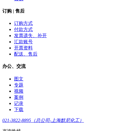
订购 | 售后
订购方式
付款方式
发票遗失、补开
汇款账号
开票资料
配送、售后
办公、交流
图文
专题
视频
案例
记录
下载
021-3822-8895（总公司-上海默尼化工）