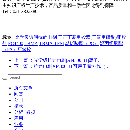
主知识产权生产技术，产品质量和一致性因此得到保障，
Tel：021-38228895
标签:
光学级透明抗静电剂
三正丁基甲铵双(三氟甲磺酰)亚胺
盐
FC4400
TBMA
TBMA-TFSI
聚碳酸酯（PC）
聚丙烯酸酯
（PA）压敏胶
上一篇
：光学级抗静电剂|AI4300-3T|离子..
下一篇
：抗静电剂AI4300-3T可用于紫外线（..
所有文章
问答
公司
摘录
分析 | 数据
应用
业务