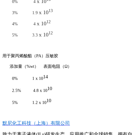
x 10
0% 4
13
x 10
3% 1.9
12
x 10
4% 4
12
x 10
5% 3.3
用于聚丙烯酸酯（PA）压敏胶
添加量（%wt） 表面电阻（Ω）
14
0% 1 x 10
10
2.5% 4.8 x 10
10
5% 1.2 x 10
默尼化工科技（上海）有限公司
致力于离子液体(ILs)研发生产、应用推广和全球销售，拥有自