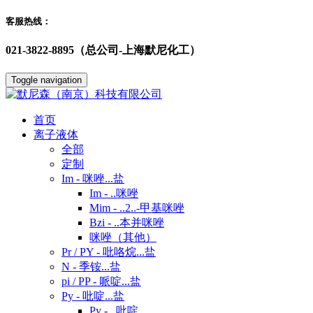
客服热线：
021-3822-8895（总公司-上海默尼化工）
Toggle navigation
首页
离子液体
全部
定制
Im - 咪唑...盐
Im - ..咪唑
Mim - ..2..-甲基咪唑
Bzi - ..本并咪唑
咪唑（其他）
Pr / PY - 吡咯烷...盐
N - 季铵...盐
pi / PP - 哌啶...盐
Py - 吡啶...盐
Py - ..吡啶