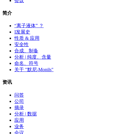
会议
简介
“离子液体” ？
I发展史
性质 & 应用
安全性
合成、制备
分析 | 纯度、含量
命名、符号
关于 "默尼-Monils"
资讯
问答
公司
摘录
分析 | 数据
应用
业务
会议