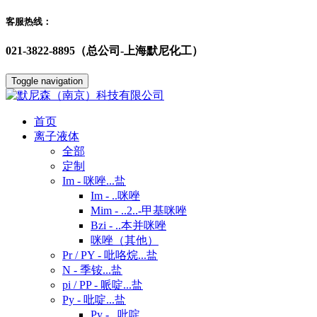
客服热线：
021-3822-8895（总公司-上海默尼化工）
Toggle navigation
首页
离子液体
全部
定制
Im - 咪唑...盐
Im - ..咪唑
Mim - ..2..-甲基咪唑
Bzi - ..本并咪唑
咪唑（其他）
Pr / PY - 吡咯烷...盐
N - 季铵...盐
pi / PP - 哌啶...盐
Py - 吡啶...盐
Py - ..吡啶