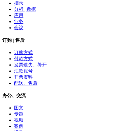
摘录
分析 | 数据
应用
业务
会议
订购 | 售后
订购方式
付款方式
发票遗失、补开
汇款账号
开票资料
配送、售后
办公、交流
图文
专题
视频
案例