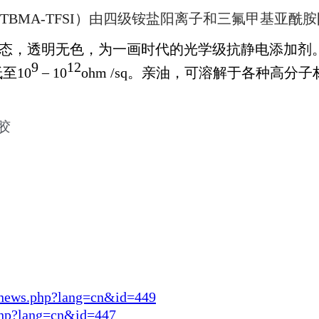
TBMA-TFSI
）
由四级铵盐阳离子和三氟甲基亚酰胺
液态，透明无色，为一画时代的光学级抗静电添加剂
9 _
12
低至
10
10
o
hm /sq。亲油，可溶解于各种高
胶
wnews.php?lang=cn&id=449
php?lang=cn&id=447