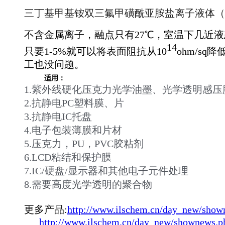
三丁基甲基铵双三氟甲磺酰亚胺盐离子液体（
不含金属离子，融点只有27℃，室温下几近
14
只要1-5%就可以将表面阻抗从
10
ohm/sq降
工也没问题。
适用：
1.紫外线硬化压克力光学油墨、光学透明感压
2.抗静电PC塑料膜、片
3.抗静电IC托盘
4.电子包装薄膜和片材
5.压克力，PU，PVC胶粘剂
6.LCD粘结和保护膜
7.IC/硬盘/显示器和其他电子元件处理
8.需要高度光学透明的聚合物
更多产品:
http://www.ilschem.cn/day_new/sho
http://www.ilschem.cn/day_new/shownews.