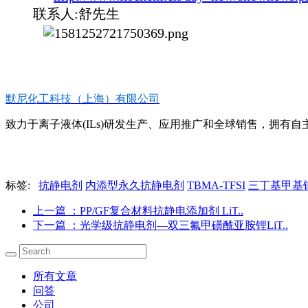
联系人:舒先生
默尼化工科技（上海）有限公司
致力于离子液体(ILs)研发生产、应用推广和全球销售，拥有自主知
标签:
抗静电剂
内添型永久抗静电剂
TBMA-TFSI
三丁基甲基
上一篇
：PP/GF复合材料抗静电添加剂 LiT..
下一篇
：光学级抗静电剂―双三氟甲磺酰亚胺锂LiT..
所有文章
问答
公司