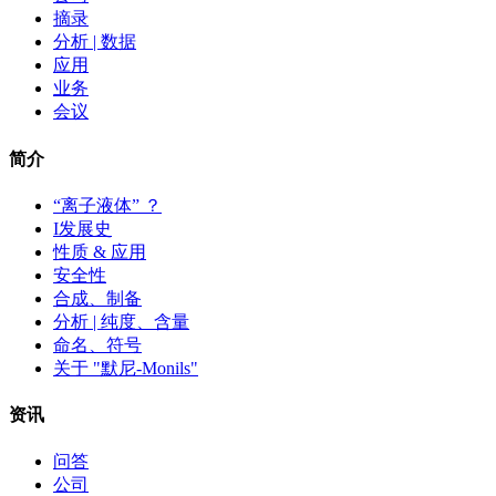
摘录
分析 | 数据
应用
业务
会议
简介
“离子液体” ？
I发展史
性质 & 应用
安全性
合成、制备
分析 | 纯度、含量
命名、符号
关于 "默尼-Monils"
资讯
问答
公司