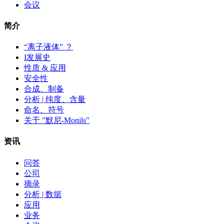
会议
简介
“离子液体” ？
I发展史
性质 & 应用
安全性
合成、制备
分析 | 纯度、含量
命名、符号
关于 "默尼-Monils"
资讯
问答
公司
摘录
分析 | 数据
应用
业务