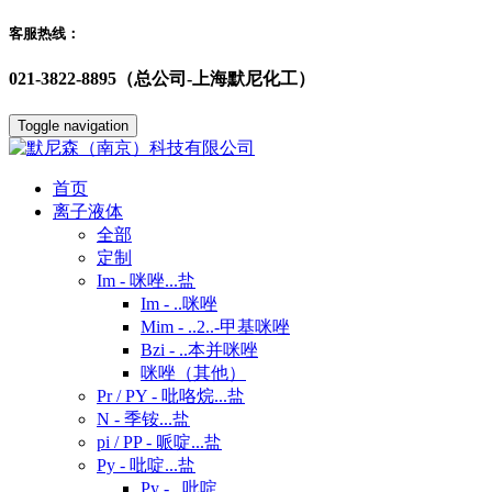
客服热线：
021-3822-8895（总公司-上海默尼化工）
Toggle navigation
首页
离子液体
全部
定制
Im - 咪唑...盐
Im - ..咪唑
Mim - ..2..-甲基咪唑
Bzi - ..本并咪唑
咪唑（其他）
Pr / PY - 吡咯烷...盐
N - 季铵...盐
pi / PP - 哌啶...盐
Py - 吡啶...盐
Py - ..吡啶