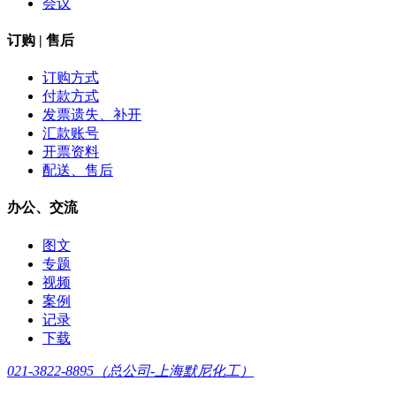
会议
订购 | 售后
订购方式
付款方式
发票遗失、补开
汇款账号
开票资料
配送、售后
办公、交流
图文
专题
视频
案例
记录
下载
021-3822-8895（总公司-上海默尼化工）