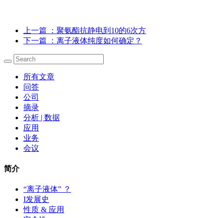
上一篇
：聚氨酯抗静电到10的6次方
下一篇
：离子液体纯度如何确定？
所有文章
问答
公司
摘录
分析 | 数据
应用
业务
会议
简介
“离子液体” ？
I发展史
性质 & 应用