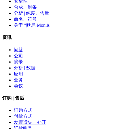
安全性
合成、制备
分析 | 纯度、含量
命名、符号
关于 "默尼-Monils"
资讯
问答
公司
摘录
分析 | 数据
应用
业务
会议
订购 | 售后
订购方式
付款方式
发票遗失、补开
汇款账号