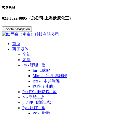
客服热线：
021-3822-8895（总公司-上海默尼化工）
Toggle navigation
首页
离子液体
全部
定制
Im - 咪唑...盐
Im - ..咪唑
Mim - ..2..-甲基咪唑
Bzi - ..本并咪唑
咪唑（其他）
Pr / PY - 吡咯烷...盐
N - 季铵...盐
pi / PP - 哌啶...盐
Py - 吡啶...盐
Py - ..吡啶