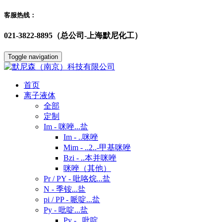
客服热线：
021-3822-8895（总公司-上海默尼化工）
Toggle navigation
首页
离子液体
全部
定制
Im - 咪唑...盐
Im - ..咪唑
Mim - ..2..-甲基咪唑
Bzi - ..本并咪唑
咪唑（其他）
Pr / PY - 吡咯烷...盐
N - 季铵...盐
pi / PP - 哌啶...盐
Py - 吡啶...盐
Py - ..吡啶