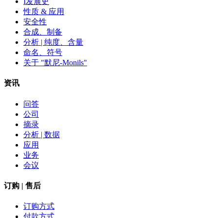
I发展史
性质 & 应用
安全性
合成、制备
分析 | 纯度、含量
命名、符号
关于 "默尼-Monils"
资讯
问答
公司
摘录
分析 | 数据
应用
业务
会议
订购 | 售后
订购方式
付款方式