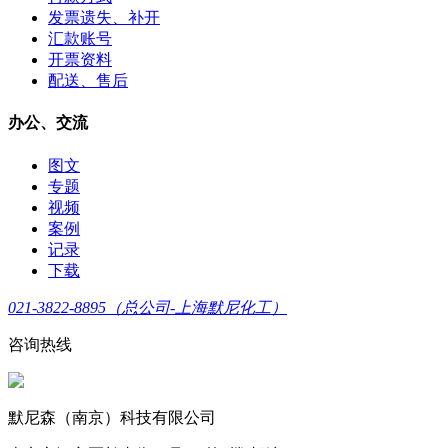
发票遗失、补开
汇款账号
开票资料
配送、售后
办公、交流
图文
专题
视频
案例
记录
下载
021-3822-8895（总公司-上海默尼化工）
咨询热线
默尼森（南京）科技有限公司