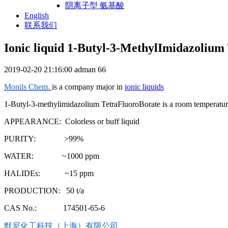
阴离子型 氨基酸
English
联系我们
Ionic liquid 1-Butyl-3-MethylImidazolium
2019-02-20 21:16:00
adman
66
Monils Chem.
is a company major in
ionic liquids
1-Butyl-3-methylimidazolium TetraFluoroBorate is a room temperature
APPEARANCE: Colorless or buff liquid
PURITY: >99%
WATER: ~1000 ppm
HALIDEs: ~15 ppm
PRODUCTION: 50 t/a
CAS No.: 174501-65-6
默尼化工科技（上海）有限公司