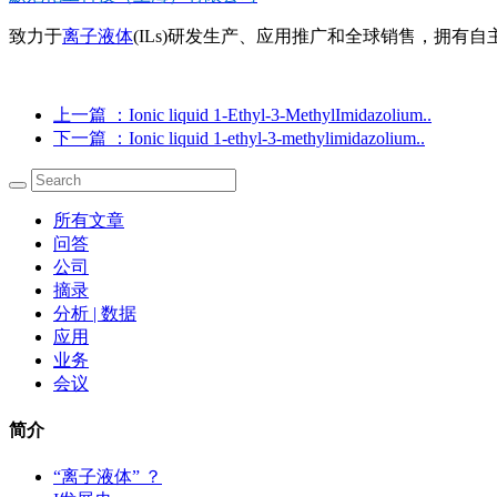
致力于
离子液体
(ILs)研发生产、应用推广和全球销售，拥有自主
上一篇
：Ionic liquid 1-Ethyl-3-MethylImidazolium..
下一篇
：Ionic liquid 1-ethyl-3-methylimidazolium..
所有文章
问答
公司
摘录
分析 | 数据
应用
业务
会议
简介
“离子液体” ？