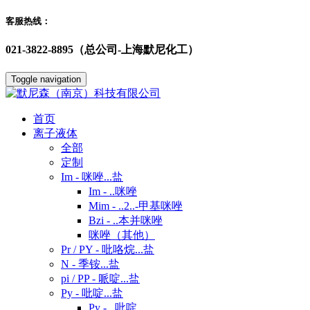
客服热线：
021-3822-8895（总公司-上海默尼化工）
Toggle navigation
首页
离子液体
全部
定制
Im - 咪唑...盐
Im - ..咪唑
Mim - ..2..-甲基咪唑
Bzi - ..本并咪唑
咪唑（其他）
Pr / PY - 吡咯烷...盐
N - 季铵...盐
pi / PP - 哌啶...盐
Py - 吡啶...盐
Py - ..吡啶