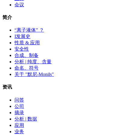
会议
简介
“离子液体” ？
I发展史
性质 & 应用
安全性
合成、制备
分析 | 纯度、含量
命名、符号
关于 "默尼-Monils"
资讯
问答
公司
摘录
分析 | 数据
应用
业务