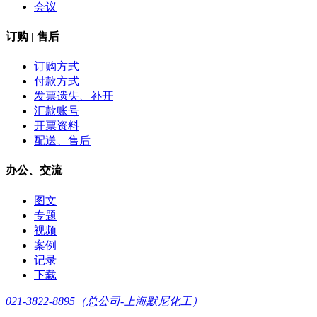
会议
订购 | 售后
订购方式
付款方式
发票遗失、补开
汇款账号
开票资料
配送、售后
办公、交流
图文
专题
视频
案例
记录
下载
021-3822-8895（总公司-上海默尼化工）