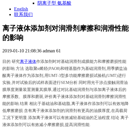
阴离子型 氨基酸
English
联系我们
离子液体添加剂对润滑剂摩擦和润滑性能
的影响
2019-01-10 21:08:36
adman
61
目的 研究
离子液体
作添加剂时对基础润滑剂成膜能力和摩擦磨损性能
的影响.方法 选取聚α烯烃(PAO8)和锂基脂作为基础润滑剂,用季膦盐油
酸离子液体作为添加剂,用UMT-3型多功能摩擦磨损试验机(UMT)进行
实验,并对试验后的试样表面进行SEM分析.同时用光干涉点接触润滑油
膜厚度测量装置测量其膜厚,通过对比基础润滑剂与添加离子液体后的
摩擦系数、膜厚和磨斑,评价离子液体添加剂对基础润滑剂摩擦润滑性
能的影响.结果 相比于基础油和基础脂,离子液体作添加剂可以有效地降
低摩擦磨损.含有离子液体添加剂的润滑剂有更高的油膜厚度,在高载荷
工况下更明显.添加离子液体可以有效减轻基础油的乏油程度.结论 离子
液体添加剂可以有效减小摩擦磨损,提高润滑性能.