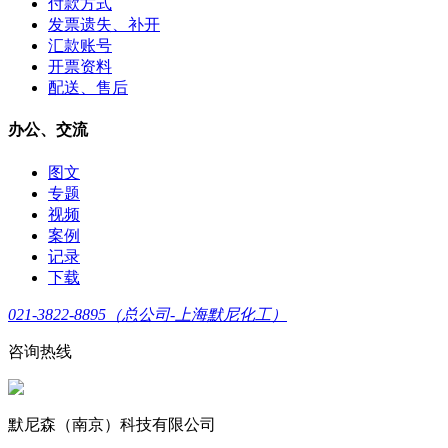
付款方式
发票遗失、补开
汇款账号
开票资料
配送、售后
办公、交流
图文
专题
视频
案例
记录
下载
021-3822-8895（总公司-上海默尼化工）
咨询热线
默尼森（南京）科技有限公司