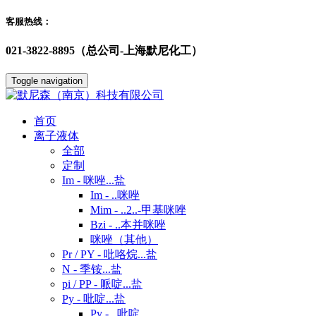
客服热线：
021-3822-8895（总公司-上海默尼化工）
Toggle navigation
首页
离子液体
全部
定制
Im - 咪唑...盐
Im - ..咪唑
Mim - ..2..-甲基咪唑
Bzi - ..本并咪唑
咪唑（其他）
Pr / PY - 吡咯烷...盐
N - 季铵...盐
pi / PP - 哌啶...盐
Py - 吡啶...盐
Py - ..吡啶