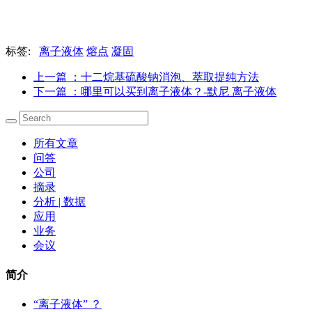
标签:
离子液体
熔点
凝固
上一篇
：十二烷基硫酸钠消泡、萃取提纯方法
下一篇
：哪里可以买到离子液体？-默尼 离子液体
所有文章
问答
公司
摘录
分析 | 数据
应用
业务
会议
简介
“离子液体” ？