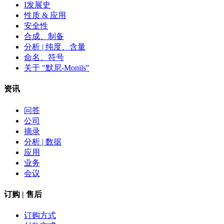
I发展史
性质 & 应用
安全性
合成、制备
分析 | 纯度、含量
命名、符号
关于 "默尼-Monils"
资讯
问答
公司
摘录
分析 | 数据
应用
业务
会议
订购 | 售后
订购方式