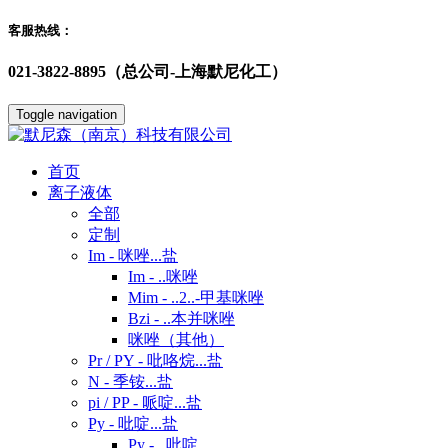
客服热线：
021-3822-8895（总公司-上海默尼化工）
Toggle navigation
首页
离子液体
全部
定制
Im - 咪唑...盐
Im - ..咪唑
Mim - ..2..-甲基咪唑
Bzi - ..本并咪唑
咪唑（其他）
Pr / PY - 吡咯烷...盐
N - 季铵...盐
pi / PP - 哌啶...盐
Py - 吡啶...盐
Py - ..吡啶