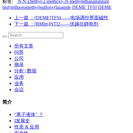
标签:
N,N-Diethyl-2-methoxy-N-methylethanaminium
bis[(trifluoromethyl)sulfonyl]azanide
DEME TFSI
DEME
上一篇
：[DEME]TFSI——电场调控界面磁性
下一篇
：[BMIm]NTf2——优越抗静电剂
所有文章
问答
公司
摘录
分析 | 数据
应用
业务
会议
简介
“离子液体” ？
I发展史
性质 & 应用