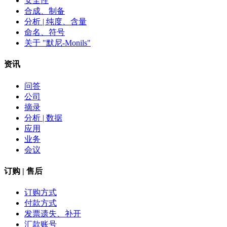
安全性
合成、制备
分析 | 纯度、含量
命名、符号
关于 "默尼-Monils"
资讯
问答
公司
摘录
分析 | 数据
应用
业务
会议
订购 | 售后
订购方式
付款方式
发票遗失、补开
汇款账号