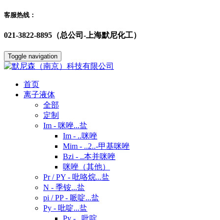
客服热线：
021-3822-8895（总公司-上海默尼化工）
Toggle navigation
首页
离子液体
全部
定制
Im - 咪唑...盐
Im - ..咪唑
Mim - ..2..-甲基咪唑
Bzi - ..本并咪唑
咪唑（其他）
Pr / PY - 吡咯烷...盐
N - 季铵...盐
pi / PP - 哌啶...盐
Py - 吡啶...盐
Py - ..吡啶