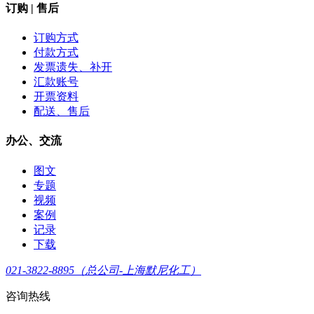
订购 | 售后
订购方式
付款方式
发票遗失、补开
汇款账号
开票资料
配送、售后
办公、交流
图文
专题
视频
案例
记录
下载
021-3822-8895（总公司-上海默尼化工）
咨询热线