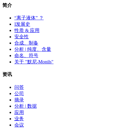
简介
“离子液体” ？
I发展史
性质 & 应用
安全性
合成、制备
分析 | 纯度、含量
命名、符号
关于 "默尼-Monils"
资讯
问答
公司
摘录
分析 | 数据
应用
业务
会议