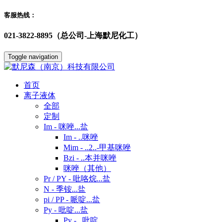
客服热线：
021-3822-8895（总公司-上海默尼化工）
Toggle navigation
首页
离子液体
全部
定制
Im - 咪唑...盐
Im - ..咪唑
Mim - ..2..-甲基咪唑
Bzi - ..本并咪唑
咪唑（其他）
Pr / PY - 吡咯烷...盐
N - 季铵...盐
pi / PP - 哌啶...盐
Py - 吡啶...盐
Py - ..吡啶