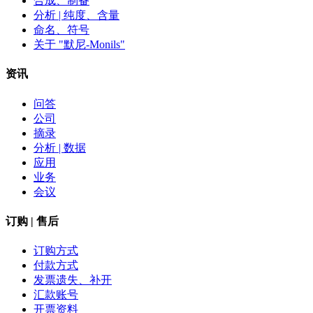
合成、制备
分析 | 纯度、含量
命名、符号
关于 "默尼-Monils"
资讯
问答
公司
摘录
分析 | 数据
应用
业务
会议
订购 | 售后
订购方式
付款方式
发票遗失、补开
汇款账号
开票资料