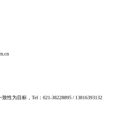
m.cn
：021-38228895 / 13816393132