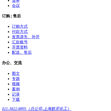
业务
会议
订购 | 售后
订购方式
付款方式
发票遗失、补开
汇款账号
开票资料
配送、售后
办公、交流
图文
专题
视频
案例
记录
下载
021-3822-8895（总公司-上海默尼化工）