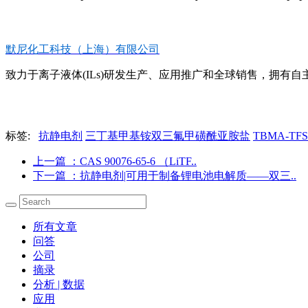
默尼化工科技（上海）有限公司
致力于离子液体(ILs)研发生产、应用推广和全球销售，拥有自主知
标签:
抗静电剂
三丁基甲基铵双三氟甲磺酰亚胺盐
TBMA-TFS
上一篇
：CAS 90076-65-6 （LiTF..
下一篇
：抗静电剂|可用于制备锂电池电解质――双三..
所有文章
问答
公司
摘录
分析 | 数据
应用