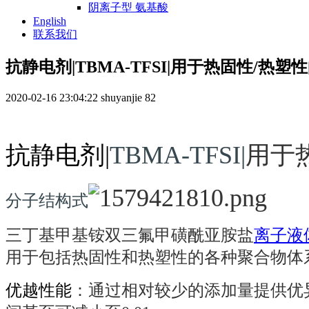
阴离子型 氨基酸
English
联系我们
抗静电剂|TBMA-TFSI|用于热固性/热
2020-02-16 23:04:22
shuyanjie
82
抗静电剂|
TBMA-TFSI|
用于
分子结构式
三丁基甲基铵双三氟甲磺酰亚胺盐
离子液
用于包括热固性和热塑性的各种聚合物体
优越性能
：通过相对较少的添加量提供优异