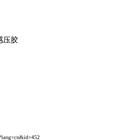
感压胶
p?lang=cn&id=452