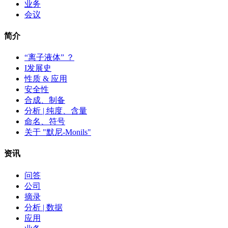
业务
会议
简介
“离子液体” ？
I发展史
性质 & 应用
安全性
合成、制备
分析 | 纯度、含量
命名、符号
关于 "默尼-Monils"
资讯
问答
公司
摘录
分析 | 数据
应用