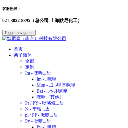
客服热线：
021-3822-8895（总公司-上海默尼化工）
Toggle navigation
首页
离子液体
全部
定制
Im - 咪唑...盐
Im - ..咪唑
Mim - ..2..-甲基咪唑
Bzi - ..本并咪唑
咪唑（其他）
Pr / PY - 吡咯烷...盐
N - 季铵...盐
pi / PP - 哌啶...盐
Py - 吡啶...盐
Py - ..吡啶