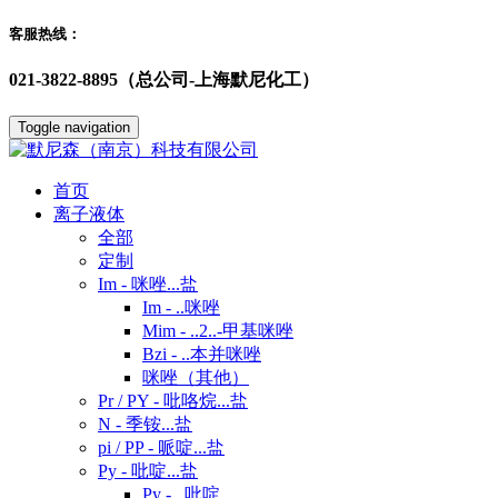
客服热线：
021-3822-8895（总公司-上海默尼化工）
Toggle navigation
首页
离子液体
全部
定制
Im - 咪唑...盐
Im - ..咪唑
Mim - ..2..-甲基咪唑
Bzi - ..本并咪唑
咪唑（其他）
Pr / PY - 吡咯烷...盐
N - 季铵...盐
pi / PP - 哌啶...盐
Py - 吡啶...盐
Py - ..吡啶