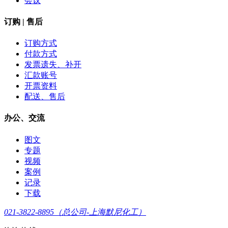
会议
订购 | 售后
订购方式
付款方式
发票遗失、补开
汇款账号
开票资料
配送、售后
办公、交流
图文
专题
视频
案例
记录
下载
021-3822-8895（总公司-上海默尼化工）