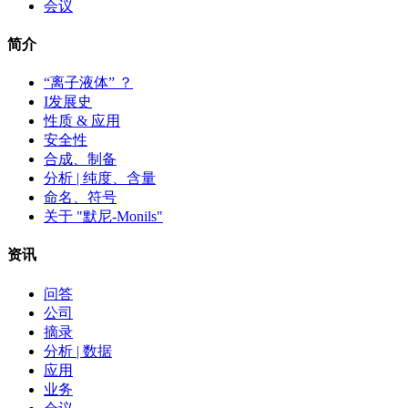
会议
简介
“离子液体” ？
I发展史
性质 & 应用
安全性
合成、制备
分析 | 纯度、含量
命名、符号
关于 "默尼-Monils"
资讯
问答
公司
摘录
分析 | 数据
应用
业务