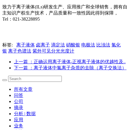
致力于离子液体(ILs)研发生产、应用推广和全球销售，拥有自
主知识产权生产技术，产品质量和一致性因此得到保障，
Tel：021-38228895
标签:
离子液体
卤离子
滴定法
硝酸银
电极法
比浊法
氯化
银
离子色谱法
紫外可见分光光度计
上一篇
：正确运用离子液体-正视离子液体的优越性及..
下一篇
：离子液体中氯离子杂质的去除（离子交换法）
所有文章
问答
公司
摘录
分析 | 数据
应用
业务