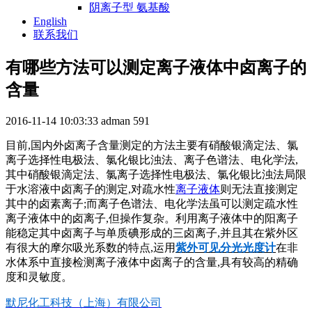
阴离子型 氨基酸
English
联系我们
有哪些方法可以测定离子液体中卤离子的
含量
2016-11-14 10:03:33
adman
591
目前
,
国内外卤离子含量测定的方法主要有硝酸银滴定法、氯
离子选择性电极法、氯化银比浊法、离子色谱法、电化学法
,
其中硝酸银滴定法、氯离子选择性电极法、氯化银比浊法局限
于水溶液中卤离子的测定
,
对疏水性
离子液体
则无法直接测定
其中的卤素离子
;
而离子色谱法、电化学法虽可以测定疏水性
离子液体中的卤离子
,
但操作复杂。利用离子液体中的阳离子
能稳定其中卤离子与单质碘形成的三卤离子
,
并且其在紫外区
有很大的摩尔吸光系数的特点
,
运用
紫外可见分光光度计
在非
水体系中直接检测离子液体中卤离子的含量
,
具有较高的精确
度和灵敏度。
默尼化工科技（上海）有限公司